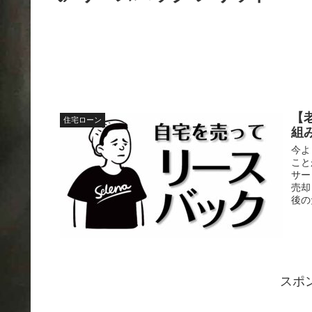
【
住宅ローン
組
今よ
こと
サー
売却
後の
スポ