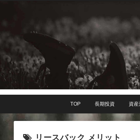
TOP
長期投資
資産
リースバック メリット