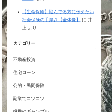
【生命保険】悩んでる方に伝えたい
社会保険の手厚さ【全体像】
に
井
上
より
カテゴリー
不動産投資
住宅ローン
公的・民間保険
副業でコツコツ
投機やギャンブル