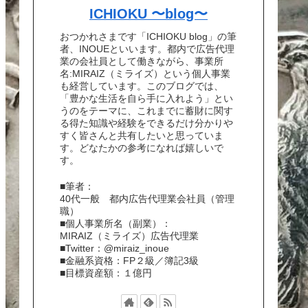
ICHIOKU 〜blog〜
おつかれさまです「ICHIOKU blog」の筆
者、INOUEといいます。都内で広告代理
業の会社員として働きながら、事業所
名:MIRAIZ（ミライズ）という個人事業
も経営しています。このブログでは、
「豊かな生活を自ら手に入れよう」とい
うのをテーマに、これまでに蓄財に関す
る得た知識や経験をできるだけ分かりや
すく皆さんと共有したいと思っていま
す。どなたかの参考になれば嬉しいで
す。
■筆者：
40代一般 都内広告代理業会社員（管理
職）
■個人事業所名（副業）：
MIRAIZ（ミライズ）広告代理業
■Twitter：@miraiz_inoue
■金融系資格：FP２級／簿記3級
■目標資産額：１億円