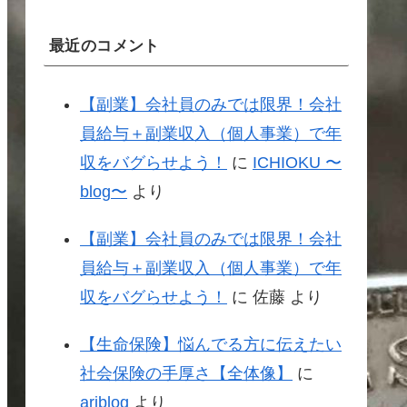
最近のコメント
【副業】会社員のみでは限界！会社
員給与＋副業収入（個人事業）で年
収をバグらせよう！
に
ICHIOKU 〜
blog〜
より
【副業】会社員のみでは限界！会社
員給与＋副業収入（個人事業）で年
収をバグらせよう！
に
佐藤
より
【生命保険】悩んでる方に伝えたい
社会保険の手厚さ【全体像】
に
ariblog
より