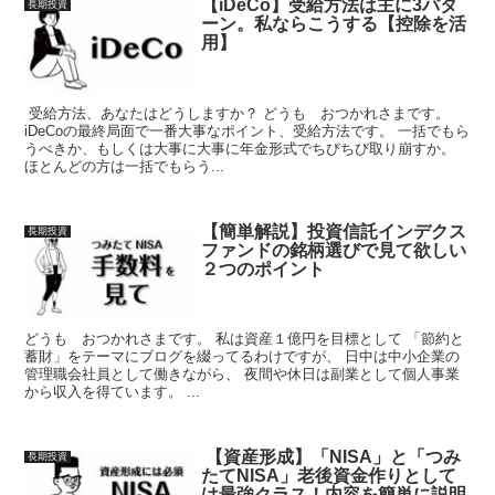
【iDeCo】受給方法は主に3パタ
長期投資
ーン。私ならこうする【控除を活
用】
受給方法、あなたはどうしますか？ どうも おつかれさまです。
iDeCoの最終局面で一番大事なポイント、受給方法です。 一括でもら
うべきか、もしくは大事に大事に年金形式でちびちび取り崩すか。
ほとんどの方は一括でもらう...
【簡単解説】投資信託インデクス
長期投資
ファンドの銘柄選びで見て欲しい
２つのポイント
どうも おつかれさまです。 私は資産１億円を目標として 「節約と
蓄財」をテーマにブログを綴ってるわけですが、 日中は中小企業の
管理職会社員として働きながら、 夜間や休日は副業として個人事業
から収入を得ています。 ...
【資産形成】「NISA」と「つみ
長期投資
たてNISA」老後資金作りとして
は最強クラス！内容を簡単に説明