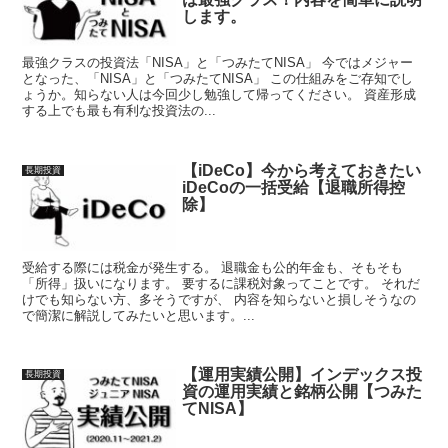
します。
最強クラスの投資法「NISA」と「つみたてNISA」 今ではメジャー
となった、「NISA」と「つみたてNISA」 この仕組みをご存知でし
ょうか。知らない人は今回少し勉強して帰ってください。 資産形成
する上でも最も有利な投資法の...
【iDeCo】今から考えておきたい
長期投資
iDeCoの一括受給【退職所得控
除】
受給する際には税金が発生する。 退職金も公的年金も、そもそも
「所得」扱いになります。 要するに課税対象ってことです。 それだ
けでも知らない方、多そうですが、 内容を知らないと損しそうなの
で簡潔に解説してみたいと思います。...
【運用実績公開】インデックス投
長期投資
資の運用実績と銘柄公開【つみた
てNISA】