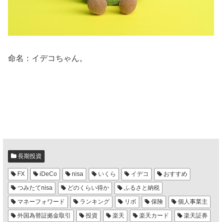
命名：イデコちゃん。
長期投資
FX
iDeCo
nisa
いくら
イデコ
おすすめ
つみたてnisa
どのくらい得か
ふるさと納税
マネーフォワード
ランキング
リボ
保険
個人事業主
外国為替証拠金取引
投資
楽天
楽天カード
楽天証券