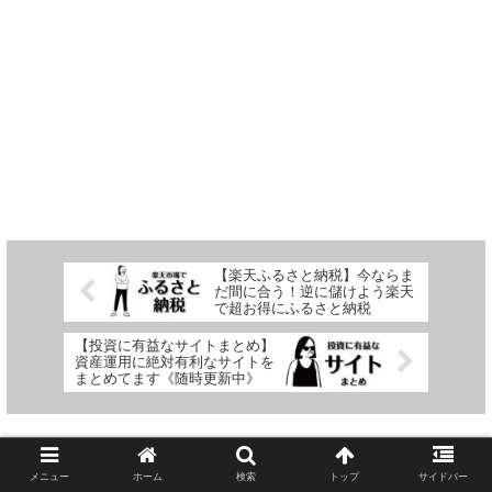
【楽天ふるさと納税】今ならま
だ間に合う！逆に儲けよう楽天
で超お得にふるさと納税
【投資に有益なサイトまとめ】
資産運用に絶対有利なサイトを
まとめてます《随時更新中》
コメント
メニュー
ホーム
検索
トップ
サイドバー