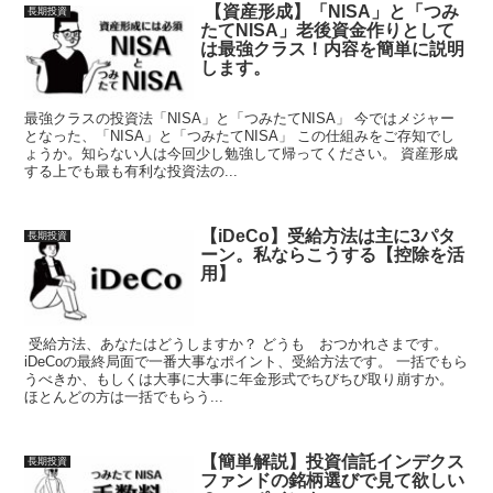
【資産形成】「NISA」と「つみ
長期投資
たてNISA」老後資金作りとして
は最強クラス！内容を簡単に説明
します。
最強クラスの投資法「NISA」と「つみたてNISA」 今ではメジャー
となった、「NISA」と「つみたてNISA」 この仕組みをご存知でし
ょうか。知らない人は今回少し勉強して帰ってください。 資産形成
する上でも最も有利な投資法の...
【iDeCo】受給方法は主に3パタ
長期投資
ーン。私ならこうする【控除を活
用】
受給方法、あなたはどうしますか？ どうも おつかれさまです。
iDeCoの最終局面で一番大事なポイント、受給方法です。 一括でもら
うべきか、もしくは大事に大事に年金形式でちびちび取り崩すか。
ほとんどの方は一括でもらう...
【簡単解説】投資信託インデクス
長期投資
ファンドの銘柄選びで見て欲しい