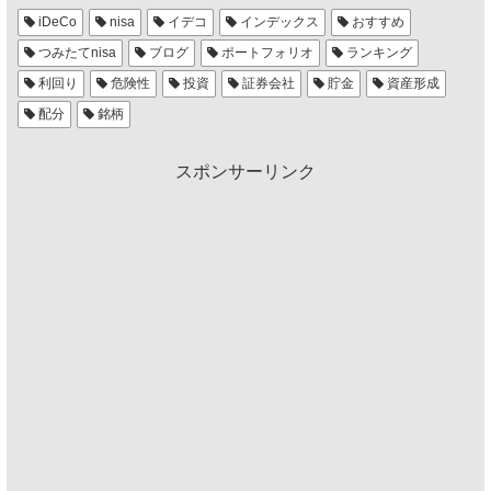
iDeCo
nisa
イデコ
インデックス
おすすめ
つみたてnisa
ブログ
ポートフォリオ
ランキング
利回り
危険性
投資
証券会社
貯金
資産形成
配分
銘柄
スポンサーリンク