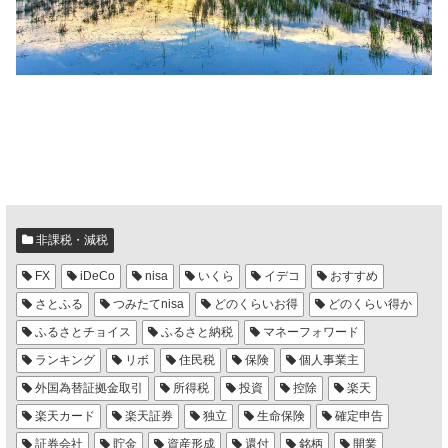
非課税・減税
FX
iDeCo
nisa
いくら
イデコ
おすすめ
さとふる
つみたてnisa
どのくらいお得
どのくらい得か
ふるさとチョイス
ふるさと納税
マネーフォワード
ランキング
リボ
住民税
保険
個人事業主
外国為替証拠金取引
所得税
投資
控除
楽天
楽天カード
楽天証券
独立
生命保険
確定申告
証券会社
貯金
資産形成
還付
銘柄
開業