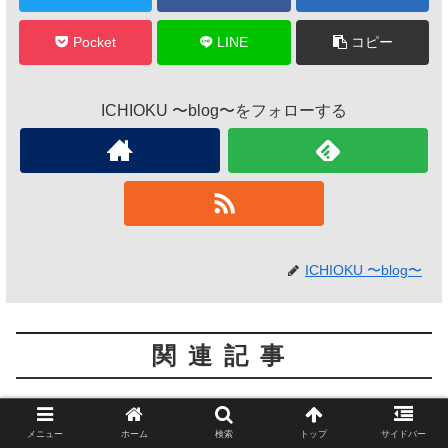
Pocket
LINE
コピー
ICHIOKU 〜blog〜をフォローする
ICHIOKU 〜blog〜
関連記事
【節税】サラリーマンの最強の味
非課税・減税
方「ふるさと納税」はどれだけメ
メニュー
ホーム
検索
トップ
サイドバー