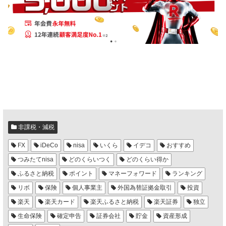
非課税・減税
FX
iDeCo
nisa
いくら
イデコ
おすすめ
つみたてnisa
どのくらいつく
どのくらい得か
ふるさと納税
ポイント
マネーフォワード
ランキング
リボ
保険
個人事業主
外国為替証拠金取引
投資
楽天
楽天カード
楽天ふるさと納税
楽天証券
独立
生命保険
確定申告
証券会社
貯金
資産形成