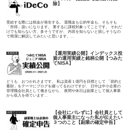
除】
受給する際には税金が発生する。 退職金も公的年金も、そもそも
「所得」扱いになります。 要するに課税対象ってことです。 それだ
けでも知らない方、多そうですが、 内容を知らないと損しそうなの
で簡潔に解説してみたいと思います。...
【運用実績公開】インデックス投
長期投資
資の運用実績と銘柄公開【つみた
てNISA】
どうも おつかれさまです。 私は資産１億円を目標として 「節約と
蓄財」をテーマにブログを綴ってるわけですが、 日中は中小企業の
管理職会社員として働きながら、 夜間や休日は副業として個人事業
から収入を得ています...
【会社にバレずに】会社員として
副業でコツコツ
個人事業主になった私が伝えたい
３つのこと【副業の確定申告】