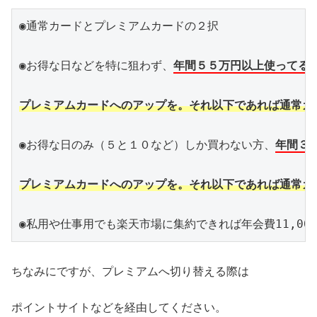
◉通常カードとプレミアムカードの２択

◉お得な日などを特に狙わず、
年間５５万円以上使ってる
プレミアムカードへのアップを。それ以下であれば通常カ
◉お得な日のみ（５と１０など）しか買わない方、
年間３
プレミアムカードへのアップを。それ以下であれば通常カ
◉私用や仕事用でも楽天市場に集約できれば年会費11,00
ちなみにですが、プレミアムへ切り替える際は
ポイントサイトなどを経由してください。