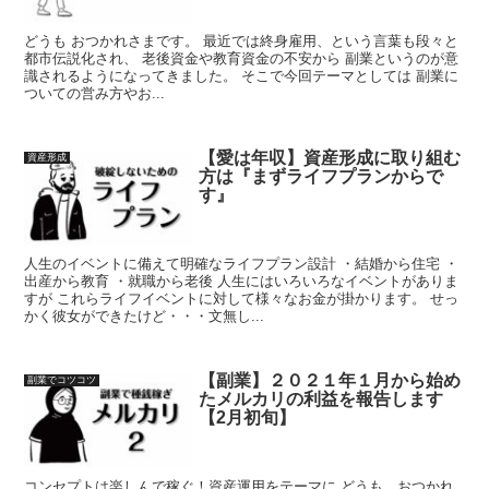
どうも おつかれさまです。 最近では終身雇用、という言葉も段々と
都市伝説化され、 老後資金や教育資金の不安から 副業というのが意
識されるようになってきました。 そこで今回テーマとしては 副業に
ついての営み方やお...
【愛は年収】資産形成に取り組む
資産形成
方は『まずライフプランからで
す』
人生のイベントに備えて明確なライフプラン設計 ・結婚から住宅 ・
出産から教育 ・就職から老後 人生にはいろいろなイベントがありま
すが これらライフイベントに対して様々なお金が掛かります。 せっ
かく彼女ができたけど・・・文無し...
【副業】２０２１年１月から始め
副業でコツコツ
たメルカリの利益を報告します
【2月初旬】
コンセプトは楽しんで稼ぐ！資産運用をテーマに どうも おつかれ