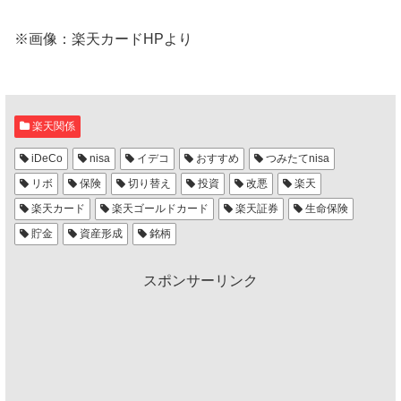
※画像：楽天カードHPより
楽天関係
iDeCo
nisa
イデコ
おすすめ
つみたてnisa
リボ
保険
切り替え
投資
改悪
楽天
楽天カード
楽天ゴールドカード
楽天証券
生命保険
貯金
資産形成
銘柄
スポンサーリンク