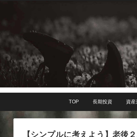
TOP
長期投資
資産
【シンプルに考えよう】老後２