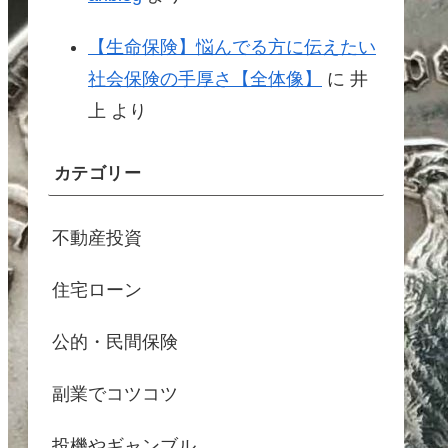
【生命保険】悩んでる方に伝えたい
社会保険の手厚さ【全体像】
に
井
上
より
カテゴリー
不動産投資
住宅ローン
公的・民間保険
副業でコツコツ
投機やギャンブル