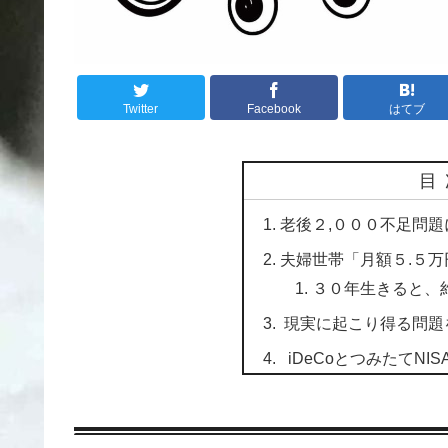
Twitter
Facebook
はてブ
目
老後２,０００不足問
夫婦世帯「月額５.５
３０年生きると、
現実に起こり得る問題
iDeCoとつみたてNIS