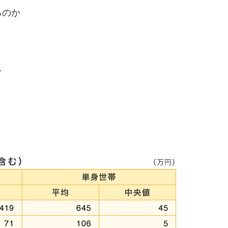
るのか
を