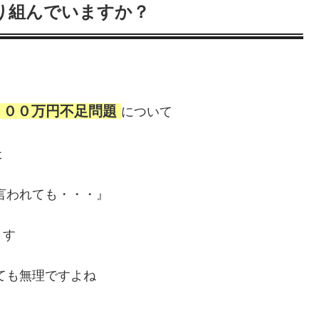
り組んでいますか？
０００万円不足問題
について
た
言われても・・・』
ます
ても無理ですよね