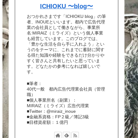
ICHIOKU 〜blog〜
おつかれさまです「ICHIOKU blog」の筆
者、INOUEといいます。都内で広告代理
業の会社員として働きながら、事業所
名:MIRAIZ（ミライズ）という個人事業
も経営しています。このブログでは、
「豊かな生活を自ら手に入れよう」とい
うのをテーマに、これまでに蓄財に関す
る得た知識や経験をできるだけ分かりや
すく皆さんと共有したいと思っていま
す。どなたかの参考になれば嬉しいで
す。
■筆者：
40代一般 都内広告代理業会社員（管理
職）
■個人事業所名（副業）：
MIRAIZ（ミライズ）広告代理業
■Twitter：@miraiz_inoue
■金融系資格：FP２級／簿記3級
■目標資産額：１億円