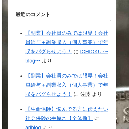
最近のコメント
【副業】会社員のみでは限界！会社
員給与＋副業収入（個人事業）で年
収をバグらせよう！
に
ICHIOKU 〜
blog〜
より
【副業】会社員のみでは限界！会社
員給与＋副業収入（個人事業）で年
収をバグらせよう！
に
佐藤
より
【生命保険】悩んでる方に伝えたい
社会保険の手厚さ【全体像】
に
ariblog
より