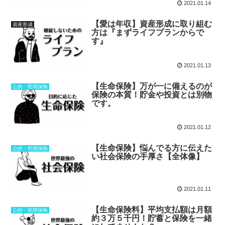
2021.01.14
【愛は年収】資産形成に取り組む
資産形成
方は『まずライフプランからで
す』
2021.01.13
【生命保険】万が一に備えるのが
公的・民間保険
保険の本質！貯金や投資とは別物
です。
2021.01.12
【生命保険】悩んでる方に伝えた
公的・民間保険
い社会保険の手厚さ【全体像】
2021.01.11
【生命保険料】平均支払額は月額
公的・民間保険
約３万５千円！貯蓄と保険を一緒