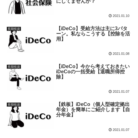
にしてませんか？
2021.01.10
【iDeCo】受給方法は主に3パタ
長期投資
ーン。私ならこうする【控除を活
用】
2021.01.08
【iDeCo】今から考えておきたい
長期投資
iDeCoの一括受給【退職所得控
除】
2021.01.07
【鉄板】iDeCo（個人型確定拠出
長期投資
年金）を簡単にご紹介します【自
分年金】
2021.01.07