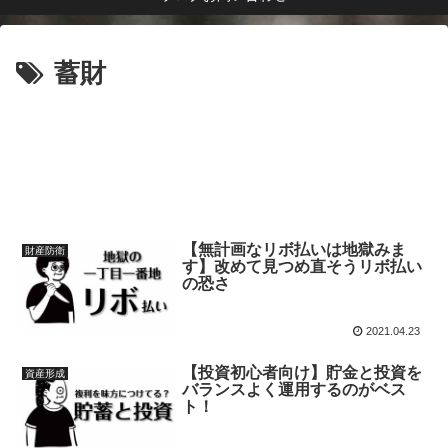
蓄財
【無計画なリボ払いは地獄みま
財産防衛
す】改めて見つめ直そうリボ払い
の恐さ
2021.04.23
【投資初心者向け】貯金と投資を
資産形成
バランスよく運用するのがベス
ト！