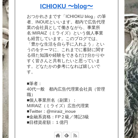
ICHIOKU 〜blog〜
おつかれさまです「ICHIOKU blog」の筆
者、INOUEといいます。都内で広告代理
業の会社員として働きながら、事業所
名:MIRAIZ（ミライズ）という個人事業
も経営しています。このブログでは、
「豊かな生活を自ら手に入れよう」とい
うのをテーマに、これまでに蓄財に関す
る得た知識や経験をできるだけ分かりや
すく皆さんと共有したいと思っていま
す。どなたかの参考になれば嬉しいで
す。
■筆者：
40代一般 都内広告代理業会社員（管理
職）
■個人事業所名（副業）：
MIRAIZ（ミライズ）広告代理業
■Twitter：@miraiz_inoue
■金融系資格：FP２級／簿記3級
■目標資産額：１億円