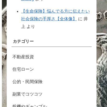
【生命保険】悩んでる方に伝えたい
社会保険の手厚さ【全体像】
に
井
上
より
カテゴリー
不動産投資
住宅ローン
公的・民間保険
副業でコツコツ
投機やギャンブル