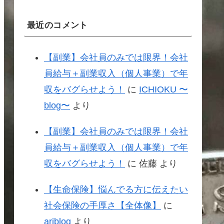
最近のコメント
【副業】会社員のみでは限界！会社
員給与＋副業収入（個人事業）で年
収をバグらせよう！
に
ICHIOKU 〜
blog〜
より
【副業】会社員のみでは限界！会社
員給与＋副業収入（個人事業）で年
収をバグらせよう！
に
佐藤
より
【生命保険】悩んでる方に伝えたい
社会保険の手厚さ【全体像】
に
ariblog
より