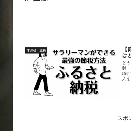
【
非課税・減税
は
どう
財」
職会
入を
スポ