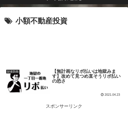
小額不動産投資
【無計画なリボ払いは地獄みま
財産防衛
す】改めて見つめ直そうリボ払い
の恐さ
2021.04.23
スポンサーリンク