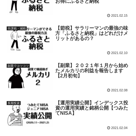
お得にふるさと納税
2021.02.15
【節税】サラリーマンの最強の味
非課税・減税
方「ふるさと納税」はどれだけメ
リットがあるの？
2021.02.10
【副業】２０２１年１月から始め
副業でコツコツ
たメルカリの利益を報告します
【2月初旬】
2021.02.08
【運用実績公開】インデックス投
長期投資
資の運用実績と銘柄公開【つみた
てNISA】
2021.02.04