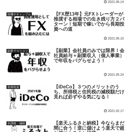
2021.06.14
【FX歴13年】元FXトレーダーが
投機やギャンブル
推奨する相場での生き残り方２パ
ターン！短期で稼いでから長期投
資への道
2021.06.10
【副業】会社員のみでは限界！会
副業でコツコツ
社員給与＋副業収入（個人事業）
で年収をバグらせよう！
2021.05.24
【iDeCo】３つのメリットのう
長期投資
ち、所得税と住民税の減税額だけ
見れば必ずやる気になる！
2021.02.17
【楽天ふるさと納税】今ならまだ
非課税・減税
間に合う！逆に儲けよう楽天で超