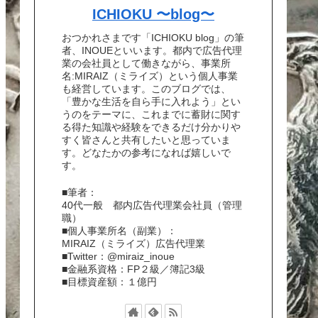
ICHIOKU 〜blog〜
おつかれさまです「ICHIOKU blog」の筆
者、INOUEといいます。都内で広告代理
業の会社員として働きながら、事業所
名:MIRAIZ（ミライズ）という個人事業
も経営しています。このブログでは、
「豊かな生活を自ら手に入れよう」とい
うのをテーマに、これまでに蓄財に関す
る得た知識や経験をできるだけ分かりや
すく皆さんと共有したいと思っていま
す。どなたかの参考になれば嬉しいで
す。
■筆者：
40代一般 都内広告代理業会社員（管理
職）
■個人事業所名（副業）：
MIRAIZ（ミライズ）広告代理業
■Twitter：@miraiz_inoue
■金融系資格：FP２級／簿記3級
■目標資産額：１億円