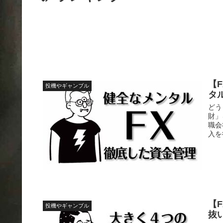
【
投機やギャンブル
タ
どう
財」
職会
入を
【
投機やギャンブル
抜