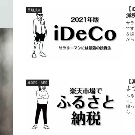
【
長期投資
減
サラ
です
を綴
がら
【
非課税・減税
よ
ふる
す。
綴っ
ら、