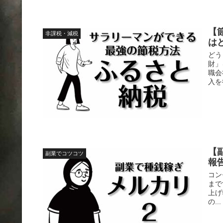
【
非課税・減税
は
どう
財」
職会
入を
【
副業でコツコツ
報
コン
まで
上げ
の...