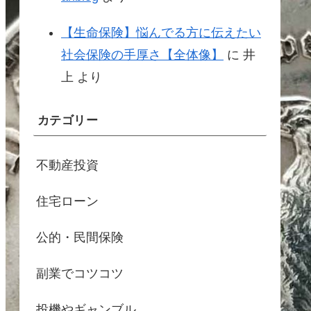
【生命保険】悩んでる方に伝えたい
社会保険の手厚さ【全体像】
に
井
上
より
カテゴリー
不動産投資
住宅ローン
公的・民間保険
副業でコツコツ
投機やギャンブル