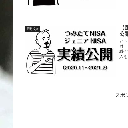
【
長期投資
公
どう
財」
職会
入を
スポ