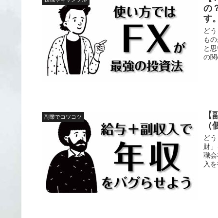
の
す
どう
もの
と思
の関
【
副業でコツコツ
（
どう
財」
職会
入を