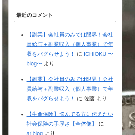
最近のコメント
【副業】会社員のみでは限界！会社
員給与＋副業収入（個人事業）で年
収をバグらせよう！
に
ICHIOKU 〜
blog〜
より
【副業】会社員のみでは限界！会社
員給与＋副業収入（個人事業）で年
収をバグらせよう！
に
佐藤
より
【生命保険】悩んでる方に伝えたい
社会保険の手厚さ【全体像】
に
ariblog
より