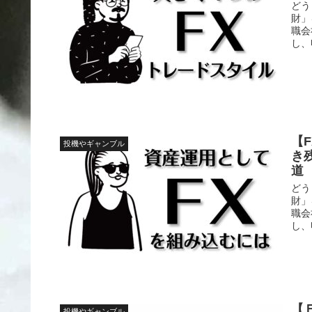
どう
財」
職会
し、
【
投機やギャンブル
き
道
どう
財」
職会
し、
【
投機やギャンブル