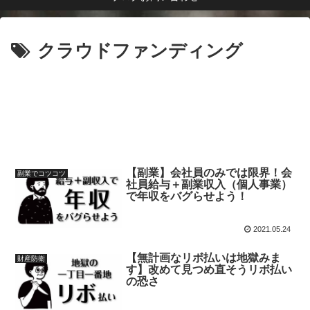
クラウドファンディング
【副業】会社員のみでは限界！会
副業でコツコツ
社員給与＋副業収入（個人事業）
で年収をバグらせよう！
2021.05.24
【無計画なリボ払いは地獄みま
財産防衛
す】改めて見つめ直そうリボ払い
の恐さ